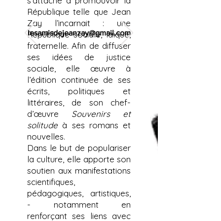
s’attache à promouvoir la
République telle que Jean
Zay l’incarnait : une
lesamisdejeanzay@gmail.com
République sociale, laïque,
fraternelle. Afin de diffuser
ses idées de justice
sociale, elle œuvre à
l’édition continuée de ses
écrits, politiques et
littéraires, de son chef-
d’œuvre
Souvenirs et
solitude
à ses romans et
nouvelles.
Dans le but de populariser
la culture, elle apporte son
soutien aux manifestations
scientifiques,
pédagogiques, artistiques,
- notamment en
renforçant ses liens avec