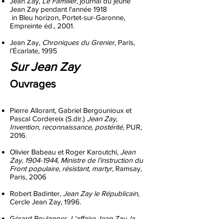
Jean Zay,
Le Familier
, journal du jeune
Jean Zay pendant l'année 1918
in Bleu horizon, Portet-sur-Garonne,
Empreinte éd., 2001.
Jean Zay,
Chroniques du Grenier
, Paris,
l’Écarlate, 1995
Sur Jean Zay
Ouvrages
Pierre Allorant, Gabriel Bergounioux et
Pascal Cordereix (S.dir.)
Jean Zay,
Invention, reconnaissance, postérité
, PUR,
2016.
Olivier Babeau et Roger Karoutchi,
Jean
Zay,
1904-1944
, Ministre de l’instruction du
Front populaire, résistant, martyr
, Ramsay,
Paris, 2006
Robert Badinter,
Jean Zay le Républicain
,
Cercle Jean Zay, 1996.
Gérard Boulanger,
L'affaire Jean Zay, la