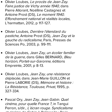
Olivier Loubes,
Le procès de Jean Zay.
Faire justice de Vichy année 1940
, dans
Pierre Allorant, Noëlline Castagnez et
Antoine Prost (DS),
Le moment 1940.
Effondrement national et réalités locales
,
L’harmattan, 2012, p 117-127.
Olivier Loubes,
Derrière l’étendard du
pastiche
, Antoine Prost (DS),
Jean Zay et la
gauche du radicalisme
, Paris, Presses de
Sciences Po, 2003, p. 99-111.
Olivier Loubes,
Jean Zay, un écolier familier
de la guerre
, dans Gilles BERNARD,
Bleu
horizon, Portet-sur-Garonne
, éditions
Empreinte, 2001, p 8-13.
Olivier Loubes,
Jean Zay, une résistance
déplacée
, dans Jean-Marie GUILLON et
Pierre LABORIE (DS),
Mémoire et histoire :
La Résistance, Toulouse, Privat
, 1995, p.
327-334.
Pascal Ory,
Jean Zay, Jean Gabin. Quel
cinéma, pour quelle France ?
, in Tangui
Perron, s/dir.,
L’écran rouge. Syndicalisme