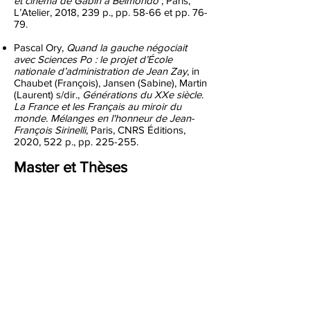
et cinéma de Gabin à Belmondo
; Paris,
L’Atelier, 2018, 239 p., pp. 58-66 et pp. 76-
79.
Pascal Ory,
Quand la gauche négociait
avec Sciences Po : le projet d’École
nationale d’administration de Jean Zay
, in
Chaubet (François), Jansen (Sabine), Martin
(Laurent) s/dir.,
Générations du XXe siècle.
La France et les Français au miroir du
monde. Mélanges en l'honneur de Jean-
François Sirinelli
, Paris, CNRS Éditions,
2020, 522 p., pp. 225-255.
Master et Thèses
Lisa Saboulard,
Jean Zay, ministre des
Beaux-Arts
1936-1939
, étude de cas sur sa
politique cinématographique
, Master 1,
Université Toulouse II le Mirail, 2010.
Hélène Serre de Talhouët,
Placé pour être
utile : Georges Huisman à la Direction
Générale des Beaux-arts
(1934-1940)
. Lille,
Art et histoire de l'art. Université Charles de
Gaulle-Lille III, 2015.