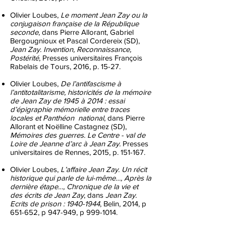
Olivier Loubes,
Le moment Jean Zay ou la
conjugaison française de la République
seconde
, dans Pierre Allorant, Gabriel
Bergougnioux et Pascal Cordereix (SD),
Jean Zay. Invention, Reconnaissance,
Postérité
, Presses universitaires François
Rabelais de Tours, 2016, p. 15-27.
Olivier Loubes,
De l’antifascisme à
l’antitotalitarisme, historicités de la mémoire
de Jean Zay de 1945 à 2014 : essai
d’épigraphie mémorielle entre traces
locales et Panthéon national
, dans Pierre
Allorant et Noëlline Castagnez (SD),
Mémoires des guerres. Le Centre - val de
Loire de Jeanne d’arc à Jean Zay.
Presses
universitaires de Rennes, 2015, p. 151-167.
Olivier Loubes,
L’affaire Jean Zay. Un récit
historique qui parle de lui-même…, Après la
dernière étape…, Chronique de la vie et
des écrits de Jean Zay
, dans
Jean Zay.
Ecrits de prison :
1940-1944
, Belin, 2014, p
651-652, p 947-949, p
999-1014
.