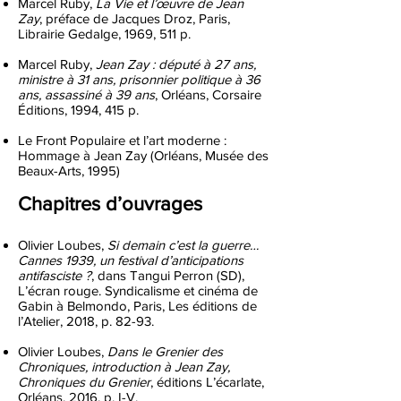
Marcel Ruby,
La Vie et l’œuvre de Jean
Zay
, préface de Jacques Droz, Paris,
Librairie Gedalge, 1969, 511 p.
Marcel Ruby,
Jean Zay : député à 27 ans,
ministre à 31 ans, prisonnier politique à 36
ans, assassiné à 39 ans
, Orléans, Corsaire
Éditions, 1994, 415 p.
Le Front Populaire et l’art moderne :
Hommage à Jean Zay (Orléans, Musée des
Beaux-Arts, 1995)
Chapitres d’ouvrages
Olivier Loubes,
Si demain c’est la guerre…
Cannes 1939, un festival d’anticipations
antifasciste ?
, dans Tangui Perron (SD),
L’écran rouge. Syndicalisme et cinéma de
Gabin à Belmondo, Paris, Les éditions de
l’Atelier, 2018, p. 82-93.
Olivier Loubes,
Dans le Grenier des
Chroniques, introduction à Jean Zay,
Chroniques du Grenier
, éditions L’écarlate,
Orléans, 2016, p. I-V.